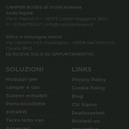
CAMPER BOXES di Orsini Arianna
Sede legale:
Via G. Pascoli 11 – 40013 Castel Maggiore (BO)
P.I. 03949781201 | info@camperboxes.it
Ritiro e consegna merci:
Via Castello 1413, Rubizzano – 40018 San Pietro in
Casale (BO)
(SI RICEVE SOLO SU APPUNTAMENTO)
SOLUZIONI
LINKS
Modulari per
Privacy Policy
camper e van
Cookie Policy
Sistemi estraibili
Blog
Porta bicicilette
Chi Siamo
estraibili
Realizzazioni
Terzo letto van
Richiedi un
Accessori