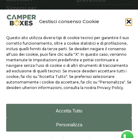
preventivo
Sistemi per
camperizzare l'auto
Gestisci consenso Cookie
o il van
Questo sito utilizza diversi tipi di cookie tecnici per garantire il suo
corretto funzionamento, oltre a cookie statistici e di profilazione,
inclusi quelli forniti da terze parti. Se desideri negare il consenso
©
2026
Camper Boxes | Tutti i diritti sono riservati |
all'uso dei cookie, puoi fare clic sulla "X". In questo caso, verranno
mantenute le impostazioni predefinite e potrai continuare a
Designed by
Laura Tromba
Web Specialist
navigare senza l'uso di cookie o di altri strumenti di tracciamento
Disclaimer
: le foto dei prodotti a catalogo sono
ad esclusione di quelli tecnici. Se invece desideri accettare tutti i
cookie, fai clic su "Accetta Tutto". Se preferisci selezionare
state ottimizzate con l’AI. Tutte le foto delle
autonomamente i cookie da accettare, fai clic su "Personalizza". Se
realizzazioni e delle gallery sono originali.
desideri ulteriori informazioni, consulta la nostra Privacy Policy.
Accetta Tutto
Personalizza