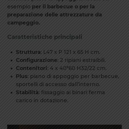
esempio
per il barbecue o per la
preparazione delle attrezzature da
campeggio.
Caratteristiche principali
Struttura
: L47 x P 121 x 65 H cm.
Configurazione
: 2 ripiani estraibili.
Contenitori
: 4 x 40*60 H32/22 cm.
Plus
: piano di appoggio per barbecue,
sportelli di accesso dall’interno.
Stabilità
: fissaggio ai binari ferma
carico in dotazione.