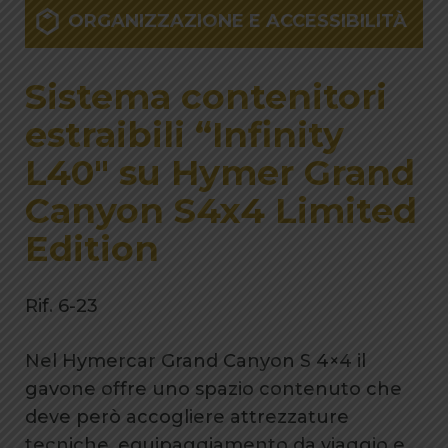
ORGANIZZAZIONE E ACCESSIBILITÀ
Sistema contenitori
estraibili “Infinity
L40″ su Hymer Grand
Canyon S4x4 Limited
Edition
Rif. 6-23
Nel Hymercar Grand Canyon S 4×4 il
gavone offre uno spazio contenuto che
deve però accogliere attrezzature
tecniche, equipaggiamento da viaggio e