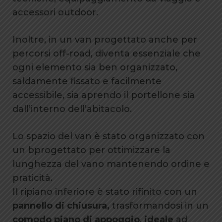
accessori outdoor.
Inoltre, in un van progettato anche per
percorsi off-road, diventa essenziale che
ogni elemento sia ben organizzato,
saldamente fissato e facilmente
accessibile, sia aprendo il portellone sia
dall’interno dell’abitacolo.
Lo spazio del van è stato organizzato con
un bprogettato per ottimizzare la
lunghezza del vano mantenendo ordine e
praticità.
Il ripiano inferiore è stato rifinito con un
pannello di chiusura,
trasformandosi in un
comodo piano di appoggio
,
ideale
ad